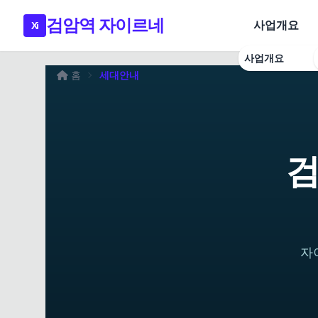
검암역 자이르네
사업개요
Xi
사업개요
홈
세대안내
검
자