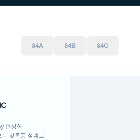
84A
84B
84C
IC
ay 판상형
보는 맞통풍 설계로