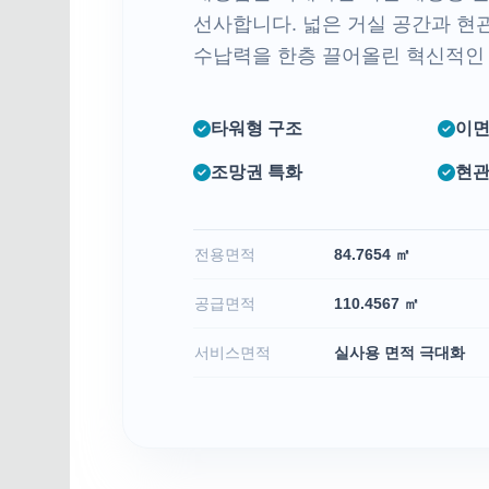
선사합니다. 넓은 거실 공간과 현관
수납력을 한층 끌어올린 혁신적인
타워형 구조
이면
조망권 특화
현관
전용면적
84.7654 ㎡
공급면적
110.4567 ㎡
서비스면적
실사용 면적 극대화